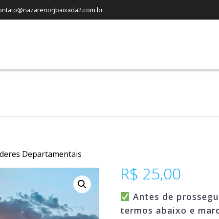
ontato@nazarenorjbaixada2.com.br
íderes Departamentais
R$
25,00
Antes de prossegui
termos abaixo e mar