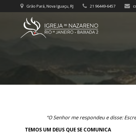
Skip
Grão Pará, Nova Iguaçu, RJ
21 96449-6457
c
to
content
“O Senhor me respondeu e disse: Escre
TEMOS UM DEUS QUE SE COMUNICA