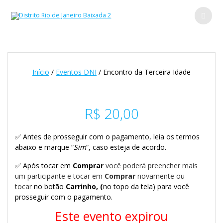
Skip
to
content
Início
/
Eventos DNI
/ Encontro da Terceira Idade
R$
20,00
✅ Antes de prosseguir com o pagamento, leia os termos
abaixo e marque “
Sim
“, caso esteja de acordo.
✅ Após tocar em
Comprar
você poderá preencher mais
um participante e tocar em
Comprar
novamente ou
tocar
no botão
Carrinho, (
no topo da tela) para você
prosseguir com o pagamento.
Este evento expirou